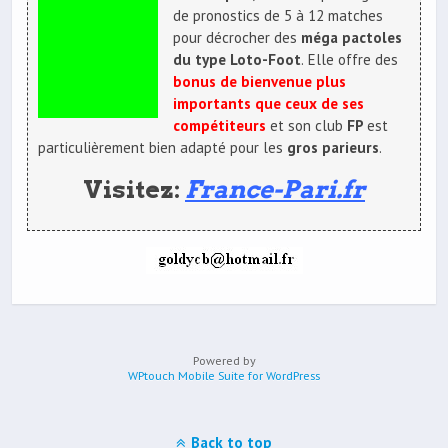
de pronostics de 5 à 12 matches
pour décrocher des
méga pactoles
du type Loto-Foot
. Elle offre des
bonus de bienvenue plus
importants que ceux de ses
compétiteurs
et son club
FP
est
particulièrement bien adapté pour les
gros parieurs
.
Visitez:
France-Pari.fr
Powered by
WPtouch Mobile Suite for WordPress
Back to top