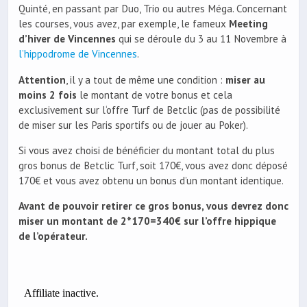
Quinté, en passant par Duo, Trio ou autres Méga. Concernant
les courses, vous avez, par exemple, le fameux
Meeting
d’hiver de Vincennes
qui se déroule du 3 au 11 Novembre à
l’hippodrome de Vincennes
.
Attention
, il y a tout de même une condition :
miser au
moins 2 fois
le montant de votre bonus et cela
exclusivement sur l‘offre Turf de Betclic (pas de possibilité
de miser sur les Paris sportifs ou de jouer au Poker).
Si vous avez choisi de bénéficier du montant total du plus
gros bonus de Betclic Turf, soit 170€, vous avez donc déposé
170€ et vous avez obtenu un bonus d’un montant identique.
Avant de pouvoir retirer ce gros bonus, vous devrez donc
miser un montant de 2*170=340€ sur l’offre hippique
de l’opérateur.