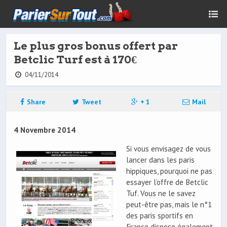
Le plus gros bonus offert par
Betclic Turf est à 170€
04/11/2014
Share
Tweet
+ 1
Mail
4 Novembre 2014
Si vous envisagez de vous
lancer dans les paris
hippiques, pourquoi ne pas
essayer l’offre de Betclic
Tuf. Vous ne le savez
peut-être pas, mais le n°1
des paris sportifs en
France dispose également