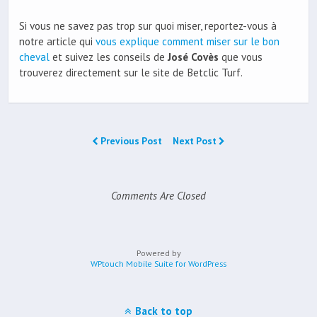
Si vous ne savez pas trop sur quoi miser, reportez-vous à
notre article qui
vous explique comment miser sur le bon
cheval
et suivez les conseils de
José Covès
que vous
trouverez directement sur le site de Betclic Turf.
Previous Post
Next Post
Comments Are Closed
Powered by
WPtouch Mobile Suite for WordPress
Back to top